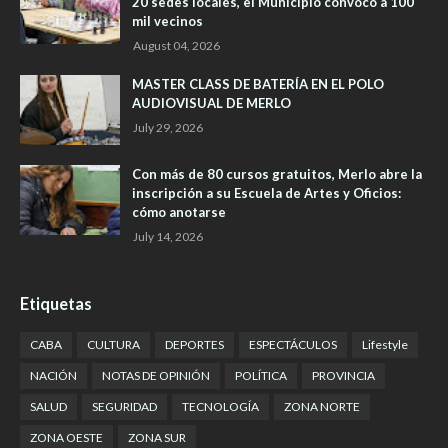
20 sedes locales, el Municipio convocó a 100
mil vecinos
August 04, 2026
MASTER CLASS DE BATERÍA EN EL POLO
AUDIOVISUAL DE MERLO
July 29, 2026
Con más de 80 cursos gratuitos, Merlo abre la
inscripción a su Escuela de Artes y Oficios:
cómo anotarse
July 14, 2026
Etiquetas
CABA
CULTURA
DEPORTES
ESPECTÁCULOS
Lifestyle
NACIÓN
NOTAS DE OPINIÓN
POLÍTICA
PROVINCIA
SALUD
SEGURIDAD
TECNOLOGÍA
ZONA NORTE
ZONA OESTE
ZONA SUR