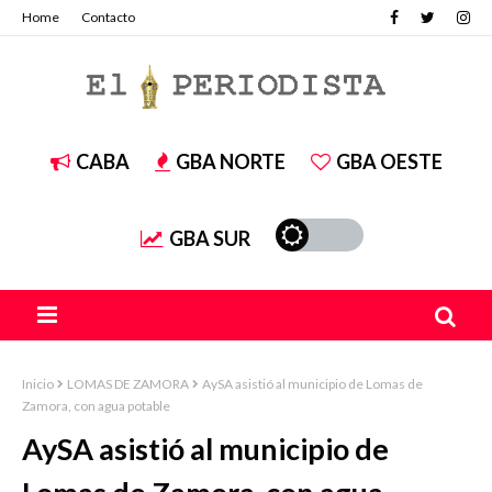
Home
Contacto
CABA
GBA NORTE
GBA OESTE
GBA SUR
Inicio
LOMAS DE ZAMORA
AySA asistió al municipio de Lomas de
Zamora, con agua potable
AySA asistió al municipio de