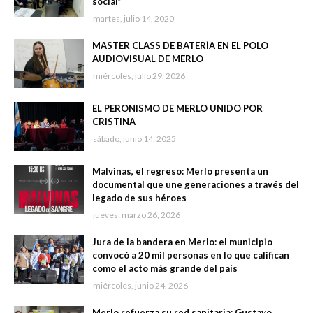
social”
martes, julio 14, 2020
MASTER CLASS DE BATERÍA EN EL POLO
AUDIOVISUAL DE MERLO
miércoles, julio 29, 2026
EL PERONISMO DE MERLO UNIDO POR
CRISTINA
sábado, junio 14, 2025
Malvinas, el regreso: Merlo presenta un
documental que une generaciones a través del
legado de sus héroes
jueves, marzo 26, 2026
Jura de la bandera en Merlo: el municipio
convocó a 20 mil personas en lo que califican
como el acto más grande del país
miércoles, junio 24, 2026
Merlo refuerza su red sanitaria: Gustavo