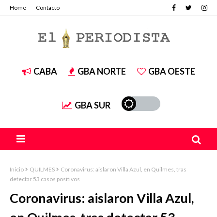
Home
Contacto
CABA
GBA NORTE
GBA OESTE
GBA SUR
Inicio
QUILMES
Coronavirus: aislaron Villa Azul, en Quilmes, tras
detectar 53 casos positivos
Coronavirus: aislaron Villa Azul,