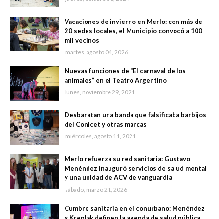
Vacaciones de invierno en Merlo: con más de
20 sedes locales, el Municipio convocó a 100
mil vecinos
martes, agosto 04, 2026
Nuevas funciones de “El carnaval de los
animales” en el Teatro Argentino
lunes, noviembre 29, 2021
Desbaratan una banda que falsificaba barbijos
del Conicet y otras marcas
miércoles, agosto 11, 2021
Merlo refuerza su red sanitaria: Gustavo
Menéndez inauguró servicios de salud mental
y una unidad de ACV de vanguardia
sábado, marzo 21, 2026
Cumbre sanitaria en el conurbano: Menéndez
y Kreplak definen la agenda de salud pública