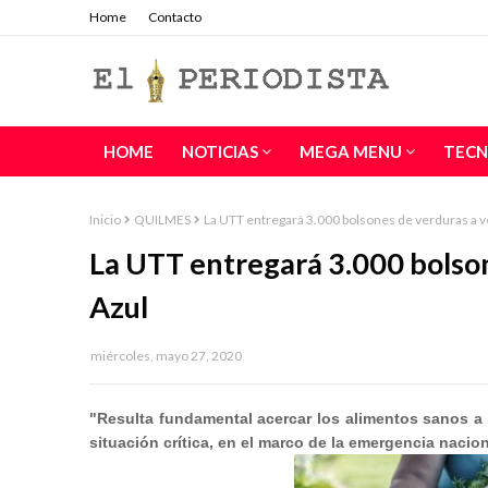
Home
Contacto
HOME
NOTICIAS
MEGA MENU
TECN
Inicio
QUILMES
La UTT entregará 3.000 bolsones de verduras a ve
La UTT entregará 3.000 bolson
Azul
miércoles, mayo 27, 2020
"Resulta fundamental acercar los alimentos sanos a l
situación crítica, en el marco de la emergencia naci