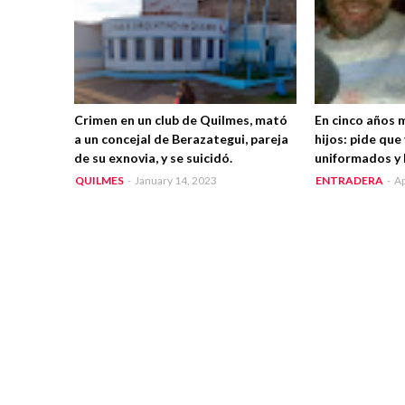
Crimen en un club de Quilmes, mató
En cinco años 
a un concejal de Berazategui, pareja
hijos: pide que
de su exnovia, y se suicidó.
uniformados y 
QUILMES
-
January 14, 2023
ENTRADERA
-
Ap