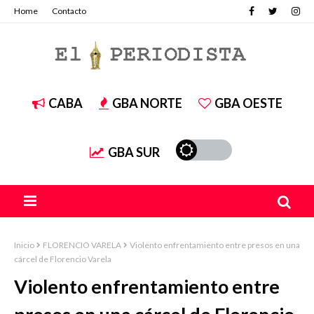
Home
Contacto
CABA
GBA NORTE
GBA OESTE
GBA SUR
Inicio
FLORENCIO VARELA
Violento enfrentamiento entre presos en una
cárcel de Florencio Varela
Violento enfrentamiento entre