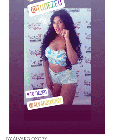
BY ÁLVARO OXOBY