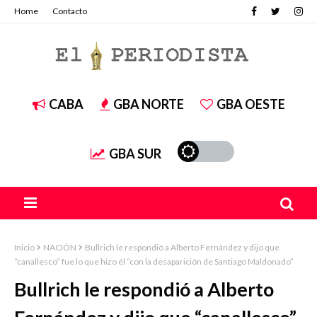
Home
Contacto
CABA
GBA NORTE
GBA OESTE
GBA SUR
Inicio
NACIÓN
Bullrich le respondió a Alberto Fernández y dijo que
“canallesco” fue lo que hizo él “con la desaparición de Santiago Maldonado”
Bullrich le respondió a Alberto