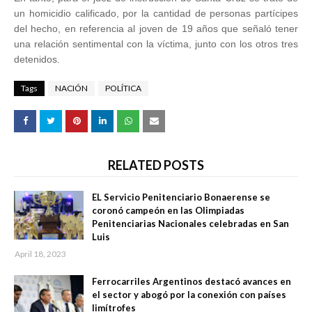
un homicidio calificado, por la cantidad de personas partícipes
del hecho, en referencia al joven de 19 años que señaló tener
una relación sentimental con la víctima, junto con los otros tres
detenidos.
Tags
NACIÓN
POLÍTICA
RELATED POSTS
EL Servicio Penitenciario Bonaerense se
coronó campeón en las Olimpiadas
Penitenciarias Nacionales celebradas en San
Luis
April 18, 2023
Ferrocarriles Argentinos destacó avances en
el sector y abogó por la conexión con países
limítrofes