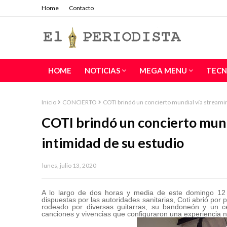
Home
Contacto
HOME
NOTICIAS
MEGA MENU
TECN
Inicio
CONCIERTO
COTI brindó un concierto mundial vía streamin
COTI brindó un concierto mund
intimidad de su estudio
lunes, julio 13, 2020
A lo largo de dos horas y media de este domingo 12 d
dispuestas por las autoridades sanitarias, Coti abrió por
rodeado por diversas guitarras, su bandoneón y un ce
canciones y vivencias que configuraron una experiencia 