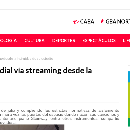
CABA
GBA NOR
OLOGÍA
CULTURA
DEPORTES
ESPECTÁCULOS
LI
g desde la intimidad de su estudio
ial vía streaming desde la
e julio y cumpliendo las estrictas normativas de aislamiento
 primera vez las puertas del espacio donde nacen sus canciones y
ntenario piano Steinway, entre otros instrumentos; compartió
novedosa: