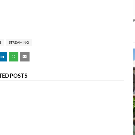
S
STREAMING
TED POSTS