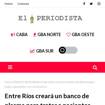
Home
Contacto
CABA
GBA NORTE
GBA OESTE
GBA SUR
Inicio
BANCO DE PLASMA
Entre Ríos creará un banco de plasma para
tratar a pacientes con coronavirus
Entre Ríos creará un banco de