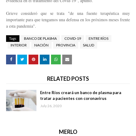
evidencia en el tratamiento del Covid-19", apuntó.
Grieve consideró que se trata "de una fuente terapéutica muy
importante para que tengamos una defensa en los próximos meses frente
a esta pandemia".
Tags
BANCO DE PLASMA
COVID-19
ENTRE RÍOS
INTERIOR
NACIÓN
PROVINCIA
SALUD
RELATED POSTS
Entre Ríos creará un banco de plasma para
tratar a pacientes con coronavirus
July 26, 2020
MERLO