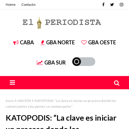
Home
Contacto
CABA
GBA NORTE
GBA OESTE
GBA SUR
Inicio
NACIÓN
KATOPODIS: “La clave es iniciar un proceso donde los
comerciantes y las pymes se sientan parte."
KATOPODIS: “La clave es iniciar