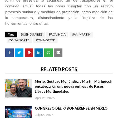
A fin de preservar la seguridad de los trabajadores en el
contexto actual, todas las obras cumplen con un estricto
protocolo sanitario y medidas de protección, como medición de
la temperatura, distanciamiento y la limpieza de las
herramientas, entre otras.
Tags
BUENOS AIRES
PROVINCIA
SAN MARTÍN
ZONA NORTE
ZONA OESTE
RELATED POSTS
Merlo: Gustavo Menéndez y Martín Marinucci
encabezaron una nueva entrega de Pases
Libres Multimodales
April 21, 2026
CONGRESO DEL PJ BONAERENSE EN MERLO
July 05, 2025