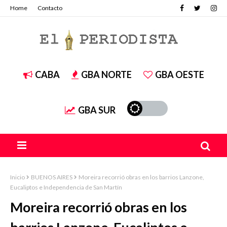
Home
Contacto
CABA
GBA NORTE
GBA OESTE
GBA SUR
Inicio
BUENOS AIRES
Moreira recorrió obras en los barrios Lanzone,
Eucaliptos e Independencia de San Martín
Moreira recorrió obras en los