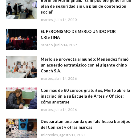
Berni en Hurlingham: “Es imposible generar un
plan de seguridad sin un plan de contención
social”
martes, julio 14, 2020
EL PERONISMO DE MERLO UNIDO POR
CRISTINA
sábado, junio 14, 2025
Merlo se proyecta al mundo: Menéndez firmó
un acuerdo estratégico con el gigante chino
Conch S.A.
martes, abril 14, 2026
Con más de 80 cursos gratuitos, Merlo abre la
inscripción a su Escuela de Artes y Oficios:
cómo anotarse
martes, julio 14, 2026
Desbaratan una banda que falsificaba barbijos
del Conicet y otras marcas
miércoles, agosto 11, 2021