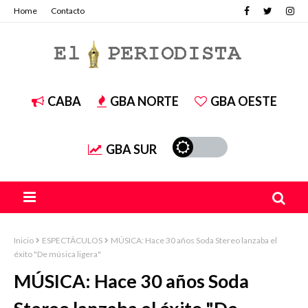
Home
Contacto
CABA
GBA NORTE
GBA OESTE
GBA SUR
Inicio
ESPECTÁCULOS
MÚSICA: Hace 30 años Soda Stereo lanzaba el
éxito "De música ligera"
MÚSICA: Hace 30 años Soda