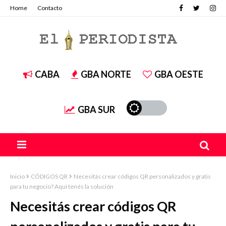
Home
Contacto
CABA
GBA NORTE
GBA OESTE
GBA SUR
Inicio
CÓDIGOS QR
Necesitás crear códigos QR personalizados y gratis
para tu negocio? Aquí tenés la solución
Necesitás crear códigos QR