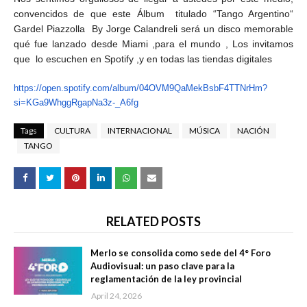
convencidos de que este Álbum titulado “Tango Argentino“
Gardel Piazzolla By Jorge Calandreli será un disco memorable
qué fue lanzado desde Miami ,para el mundo , Los invitamos
que lo escuchen en Spotify ,y en todas las tiendas digitales
https://open.spotify.com/
album/04OVM9QaMekBsbF4TTNrHm?
si=KGa9WhggRgapNa3z-_A6fg
Tags
CULTURA
INTERNACIONAL
MÚSICA
NACIÓN
TANGO
RELATED POSTS
Merlo se consolida como sede del 4° Foro
Audiovisual: un paso clave para la
reglamentación de la ley provincial
April 24, 2026