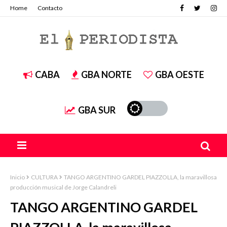
Home
Contacto
CABA
GBA NORTE
GBA OESTE
GBA SUR
Inicio
CULTURA
TANGO ARGENTINO GARDEL PIAZZOLLA, la maravillosa
producción musical de Jorge Calandreli
TANGO ARGENTINO GARDEL