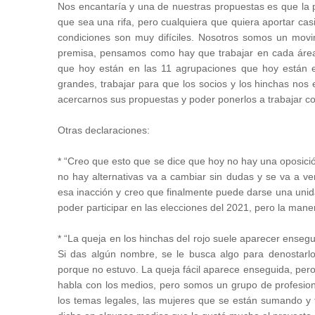
Nos encantaría y una de nuestras propuestas es que la p
que sea una rifa, pero cualquiera que quiera aportar cas
condiciones son muy difíciles. Nosotros somos un movim
premisa, pensamos como hay que trabajar en cada área
que hoy están en las 11 agrupaciones que hoy están 
grandes, trabajar para que los socios y los hinchas no
acercarnos sus propuestas y poder ponerlos a trabajar co
Otras declaraciones:
* “Creo que esto que se dice que hoy no hay una oposició
no hay alternativas va a cambiar sin dudas y se va a v
esa inacción y creo que finalmente puede darse una unid
poder participar en las elecciones del 2021, pero la mane
* “La queja en los hinchas del rojo suele aparecer enseg
Si das algún nombre, se le busca algo para denostarlo
porque no estuvo. La queja fácil aparece enseguida, pero 
habla con los medios, pero somos un grupo de profesion
los temas legales, las mujeres que se están sumando y t