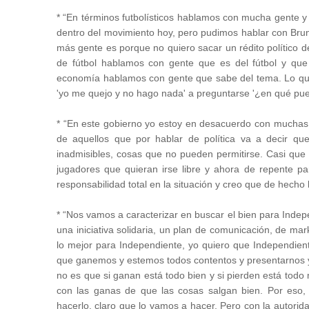
* “En términos futbolísticos hablamos con mucha gente y
dentro del movimiento hoy, pero pudimos hablar con Bru
más gente es porque no quiero sacar un rédito político d
de fútbol hablamos con gente que es del fútbol y que
economía hablamos con gente que sabe del tema. Lo que 
'yo me quejo y no hago nada' a preguntarse '¿en qué pue
* “En este gobierno yo estoy en desacuerdo con muchas c
de aquellos que por hablar de política va a decir q
inadmisibles, cosas que no pueden permitirse. Casi que
jugadores que quieran irse libre y ahora de repente pa
responsabilidad total en la situación y creo que de hecho
* “Nos vamos a caracterizar en buscar el bien para Indep
una iniciativa solidaria, un plan de comunicación, de ma
lo mejor para Independiente, yo quiero que Independien
que ganemos y estemos todos contentos y presentarnos y se
no es que si ganan está todo bien y si pierden está todo
con las ganas de que las cosas salgan bien. Por eso,
hacerlo, claro que lo vamos a hacer. Pero con la autori