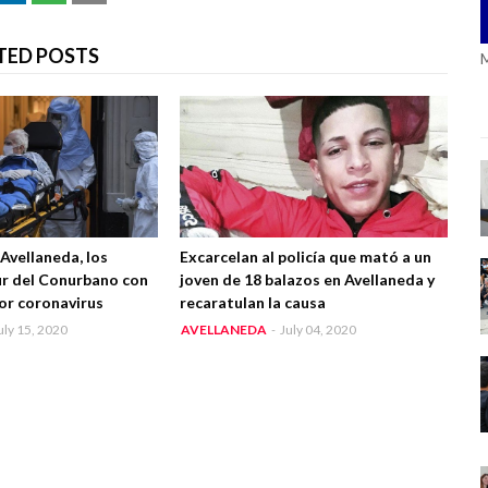
TED POSTS
Avellaneda, los
Excarcelan al policía que mató a un
sur del Conurbano con
joven de 18 balazos en Avellaneda y
or coronavirus
recaratulan la causa
uly 15, 2020
AVELLANEDA
-
July 04, 2020