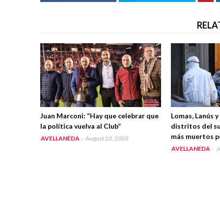
RELA
Juan Marconi: “Hay que celebrar que
Lomas, Lanús y 
la política vuelva al Club”
distritos del 
más muertos p
AVELLANEDA
-
August 20, 2020
AVELLANEDA
-
J