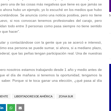
, pero una de las cosas más negativas que tiene es que jamás se
ero ahora hubo un ejemplo, yo lo escuché en los medios que hubo
cretándose. Se anuncia como una noticia positiva, pero no tiene
evo, si nos convocan tenemos profesionales del carajo, pero
ecidan todo entre 3 personas como pasa siempre no tiene sentido
e que hacer”.
lar y contactándose con la gente que ya se acercó e interesó,
ómo esa persona se puede sumar, si ahora, si a mediano plazo,
ederal, que las peñas tengan participación real. Una de nuestras
 pero nosotros estamos trabajando desde 1 año y medio antes de
 que el día de mañana si tenemos la oportunidad, tengamos la
e saber. Porque si te toca ganar una elección, ¿qué pasa al día
IENTE
LIBERTADORES DE AMÉRICA
ZONA SUR