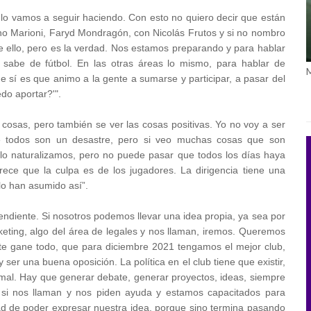
 lo vamos a seguir haciendo. Con esto no quiero decir que están
no Marioni, Faryd Mondragón, con Nicolás Frutos y si no nombro
e ello, pero es la verdad. Nos estamos preparando y para hablar
 sabe de fútbol. En las otras áreas lo mismo, para hablar de
sí es que animo a la gente a sumarse y participar, a pasar del
do aportar?'".
osas, pero también se ver las cosas positivas. Yo no voy a ser
ue todos son un desastre, pero si veo muchas cosas que son
 lo naturalizamos, pero no puede pasar que todos los días haya
rece que la culpa es de los jugadores. La dirigencia tiene una
 lo han asumido así”.
endiente. Si nosotros podemos llevar una idea propia, ya sea por
rketing, algo del área de legales y nos llaman, iremos. Queremos
te gane todo, que para diciembre 2021 tengamos el mejor club,
r una buena oposición. La política en el club tiene que existir,
 mal. Hay que generar debate, generar proyectos, ideas, siempre
 si nos llaman y nos piden ayuda y estamos capacitados para
dad de poder expresar nuestra idea, porque sino termina pasando