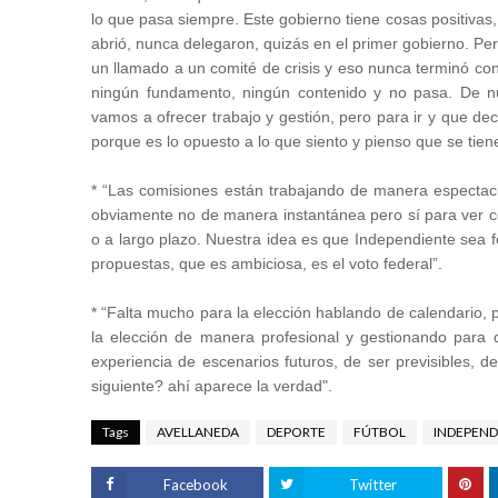
lo que pasa siempre. Este gobierno tiene cosas positivas
abrió, nunca delegaron, quizás en el primer gobierno. P
un llamado a un comité de crisis y eso nunca terminó con
ningún fundamento, ningún contenido y no pasa. De nu
vamos a ofrecer trabajo y gestión, pero para ir y que d
porque es lo opuesto a lo que siento y pienso que se tien
* “Las comisiones están trabajando de manera espectacu
obviamente no de manera instantánea pero sí para ver c
o a largo plazo. Nuestra idea es que Independiente sea f
propuestas, que es ambiciosa, es el voto federal”.
* “Falta mucho para la elección hablando de calendario,
la elección de manera profesional y gestionando para
experiencia de escenarios futuros, de ser previsibles, d
siguiente? ahí aparece la verdad".
Tags
AVELLANEDA
DEPORTE
FÚTBOL
INDEPEND
Facebook
Twitter