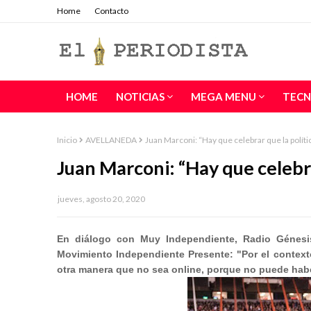
Home
Contacto
HOME
NOTICIAS
MEGA MENU
TECN
Inicio
AVELLANEDA
Juan Marconi: “Hay que celebrar que la polític
Juan Marconi: “Hay que celebrar
jueves, agosto 20, 2020
En diálogo con Muy Independiente, Radio Génesis
Movimiento Independiente Presente: "Por el contex
otra manera que no sea online, porque no puede hab