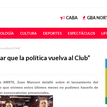
CABA
GBA NOR
OLOGÍA
CULTURA
DEPORTES
ESPECTÁCULOS
LI
a vuelva al Club”
 que la política vuelva al Club”
 AM970, Juan Marconi detalló sobre el lanzamiento del
to que vivimos estos últimos meses no pudimos hacerlo de
er convocatorias presenciales.