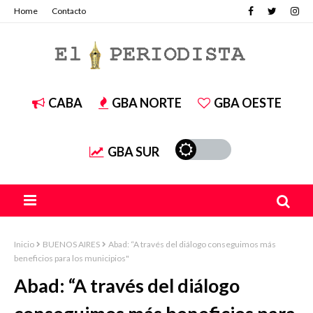
Home
Contacto
CABA
GBA NORTE
GBA OESTE
GBA SUR
Inicio
BUENOS AIRES
Abad: “A través del diálogo conseguimos más
beneficios para los municipios"
Abad: “A través del diálogo