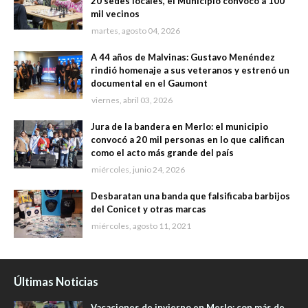
20 sedes locales, el Municipio convocó a 100
mil vecinos
martes, agosto 04, 2026
A 44 años de Malvinas: Gustavo Menéndez
rindió homenaje a sus veteranos y estrenó un
documental en el Gaumont
viernes, abril 03, 2026
Jura de la bandera en Merlo: el municipio
convocó a 20 mil personas en lo que califican
como el acto más grande del país
miércoles, junio 24, 2026
Desbaratan una banda que falsificaba barbijos
del Conicet y otras marcas
miércoles, agosto 11, 2021
Últimas Noticias
Vacaciones de invierno en Merlo: con más de