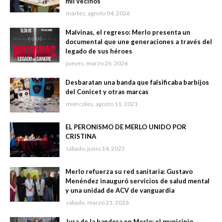
mil vecinos
martes, agosto 04, 2026
Malvinas, el regreso: Merlo presenta un
documental que une generaciones a través del
legado de sus héroes
jueves, marzo 26, 2026
Desbaratan una banda que falsificaba barbijos
del Conicet y otras marcas
miércoles, agosto 11, 2021
EL PERONISMO DE MERLO UNIDO POR
CRISTINA
sábado, junio 14, 2025
Merlo refuerza su red sanitaria: Gustavo
Menéndez inauguró servicios de salud mental
y una unidad de ACV de vanguardia
sábado, marzo 21, 2026
Jura de la bandera en Merlo: el municipio