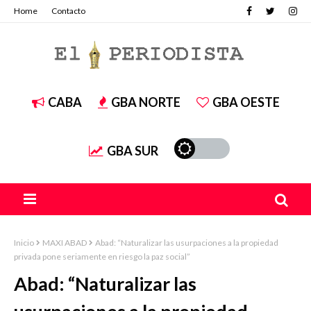
Home
Contacto
CABA
GBA NORTE
GBA OESTE
GBA SUR
Inicio
MAXI ABAD
Abad: “Naturalizar las usurpaciones a la propiedad
privada pone seriamente en riesgo la paz social”
Abad: “Naturalizar las