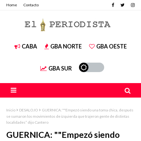
Home
Contacto
CABA
GBA NORTE
GBA OESTE
GBA SUR
Inicio
DESALOJO
GUERNICA: ""Empezó siendo una toma chica, después
se sumaron los movimientos de izquierda que trajeron gente de distintas
localidades” dijo Cantero
GUERNICA: ""Empezó siendo