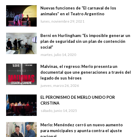
Nuevas funciones de “El carnaval de los
animales” en el Teatro Argentino
lunes, noviembre 29, 2021
Berni en Hurlingham: “Es imposible generar un
plan de seguridad sin un plan de contención
social”
martes, julio 14, 2020
Malvinas, el regreso: Merlo presenta un
documental que une generaciones a través del
legado de sus héroes
jueves, marzo 26, 2026
EL PERONISMO DE MERLO UNIDO POR
CRISTINA
sábado, junio 14, 2025
Merlo: Menéndez cerró un nuevo aumento
para municipales y apunta contra el ajuste
nacional