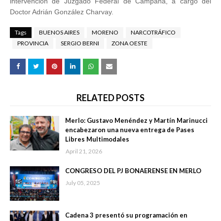
intervencion de Juzgado Federal de Campana, a cargo del
Doctor Adrián González Charvay.
Tags
BUENOS AIRES
MORENO
NARCOTRÁFICO
PROVINCIA
SERGIO BERNI
ZONA OESTE
RELATED POSTS
Merlo: Gustavo Menéndez y Martín Marinucci
encabezaron una nueva entrega de Pases
Libres Multimodales
April 21, 2026
CONGRESO DEL PJ BONAERENSE EN MERLO
July 05, 2025
Cadena 3 presentó su programación en