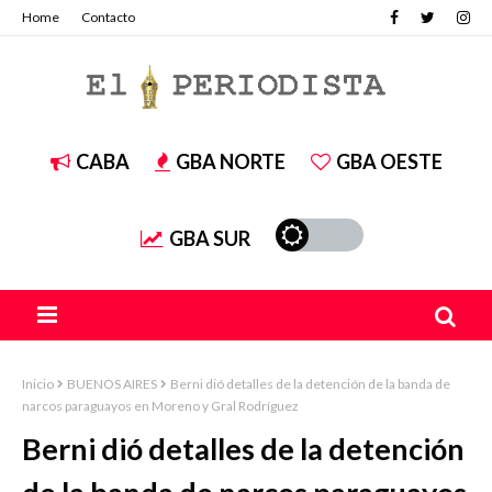
Home
Contacto
CABA
GBA NORTE
GBA OESTE
GBA SUR
Inicio
BUENOS AIRES
Berni dió detalles de la detención de la banda de
narcos paraguayos en Moreno y Gral Rodríguez
Berni dió detalles de la detención