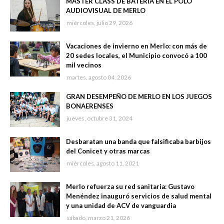
MASTER CLASS DE BATERÍA EN EL POLO
AUDIOVISUAL DE MERLO
miércoles, julio 29, 2026
Vacaciones de invierno en Merlo: con más de
20 sedes locales, el Municipio convocó a 100
mil vecinos
martes, agosto 04, 2026
GRAN DESEMPEÑO DE MERLO EN LOS JUEGOS
BONAERENSES
jueves, octubre 31, 2024
Desbaratan una banda que falsificaba barbijos
del Conicet y otras marcas
miércoles, agosto 11, 2021
Merlo refuerza su red sanitaria: Gustavo
Menéndez inauguró servicios de salud mental
y una unidad de ACV de vanguardia
sábado, marzo 21, 2026