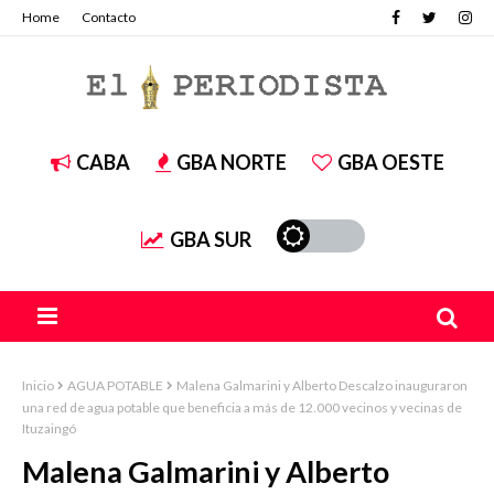
Home
Contacto
CABA
GBA NORTE
GBA OESTE
GBA SUR
Inicio
AGUA POTABLE
Malena Galmarini y Alberto Descalzo inauguraron
una red de agua potable que beneficia a más de 12.000 vecinos y vecinas de
Ituzaingó
Malena Galmarini y Alberto