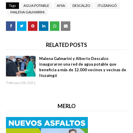
Tags
AGUA POTABLE
AYSA
DESCALZO
ITUZAINGÓ
MALENA GALMARINI
RELATED POSTS
Malena Galmarini y Alberto Descalzo
inauguraron una red de agua potable que
beneficia a más de 12.000 vecinos y vecinas de
Ituzaingó
February 04, 2021
MERLO