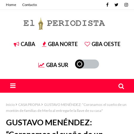
Home
Contacto
CABA
GBA NORTE
GBA OESTE
GBA SUR
Inicio
CASA PROPIA
GUSTAVO MENÉNDEZ: “Coronamos el sueño de un
montón de familias de Merlo al entregarle la llave de su casa"
GUSTAVO MENÉNDEZ: