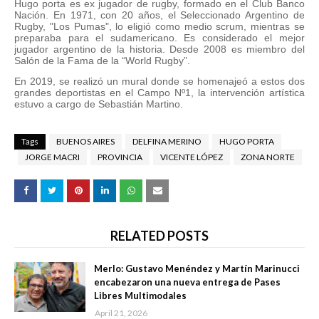
Hugo porta es ex jugador de rugby, formado en el Club Banco
Nación. En 1971, con 20 años, el Seleccionado Argentino de
Rugby, "Los Pumas", lo eligió como medio scrum, mientras se
preparaba para el sudamericano. Es considerado el mejor
jugador argentino de la historia. Desde 2008 es miembro del
Salón de la Fama de la “World Rugby”.
En 2019, se realizó un mural donde se homenajeó a estos dos
grandes deportistas en el Campo Nº1, la intervención artística
estuvo a cargo de Sebastián Martino.
Tags
BUENOS AIRES
DELFINA MERINO
HUGO PORTA
JORGE MACRI
PROVINCIA
VICENTE LÓPEZ
ZONA NORTE
RELATED POSTS
Merlo: Gustavo Menéndez y Martín Marinucci
encabezaron una nueva entrega de Pases
Libres Multimodales
April 21, 2026