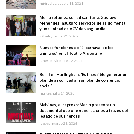
miércoles, agosto 11, 2021
Merlo refuerza su red sanitaria: Gustavo
Menéndez inauguró servicios de salud mental
y una unidad de ACV de vanguardia
sábado, marzo 21, 2026
Nuevas funciones de “El carnaval de los
animales” en el Teatro Argentino
lunes, noviembre 29, 2021
Berni en Hurlingham: “Es imposible generar un
plan de seguridad sin un plan de contención
social”
martes, julio 14, 2020
Malvinas, el regreso: Merlo presenta un
documental que une generaciones a través del
legado de sus héroes
jueves, marzo 26, 2026