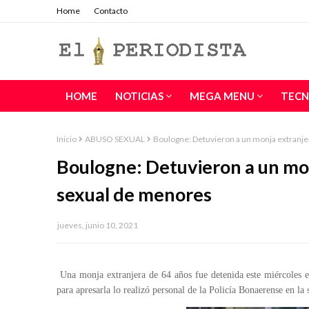
Home
Contacto
HOME
NOTICIAS
MEGA MENU
TECN
Inicio
ABUSO SEXUAL
Boulogne: Detuvieron a un monja extranj
Boulogne: Detuvieron a un mo
sexual de menores
jueves, junio 10, 2021
Una monja extranjera de 64 años fue detenida este miércoles e
para apresarla lo realizó personal de la Policía Bonaerense en la