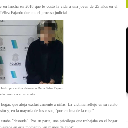
e en lancha en 2018 que le costó la vida a una joven de 25 años en el
éllez Fajardo durante el proceso judicial.
 Isidro procedió a detener a María Tellez Fajardo
se la denuncia en su contra.
 hogar, que aloja exclusivamente a niñas. La víctima reflejó en su relato
sito y, en la mayoría de los casos, "por encima de la ropa".
 estaba "desnuda". Por su parte, una psicóloga que trabajaba en el hogar
rdo estaba en este momento "en manos de Dios".