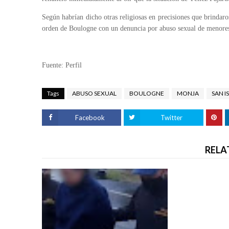
Según habrían dicho otras religiosas en precisiones que brindaro
orden de Boulogne con un denuncia por abuso sexual de menores
Fuente: Perfil
Tags
ABUSO SEXUAL
BOULOGNE
MONJA
SAN I
Facebook
Twitter
RELA