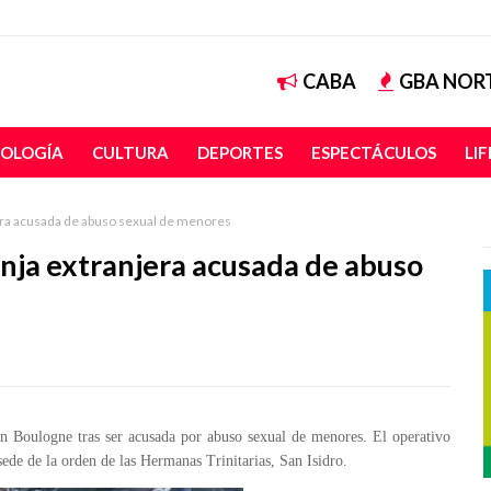
CABA
GBA NOR
OLOGÍA
CULTURA
DEPORTES
ESPECTÁCULOS
LI
era acusada de abuso sexual de menores
nja extranjera acusada de abuso
n Boulogne tras ser acusada por abuso sexual de menores. El operativo
 sede de la orden de las Hermanas Trinitarias, San Isidro.