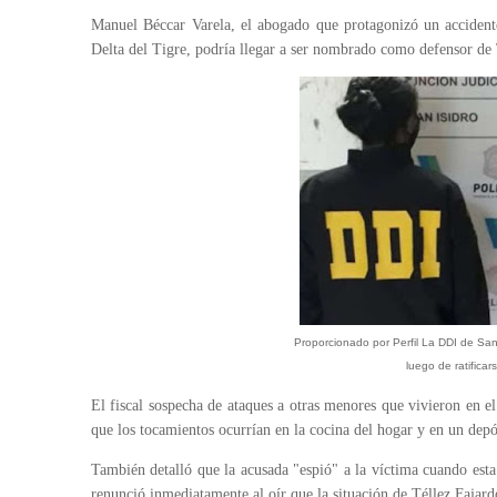
Manuel Béccar
Varela, el abogado que protagonizó un accident
Delta del Tigre, podría llegar a ser nombrado como defensor de T
Proporcionado por Perfil La DDI de San
luego de ratificar
El fiscal sospecha de ataques a otras menores que vivieron en el
que los tocamientos ocurrían en la cocina del hogar y en un depó
También detalló que la acusada "espió" a la víctima cuando esta
renunció inmediatamente al oír que la situación de Téllez Faja