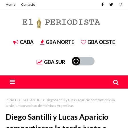
Home
Contacto
CABA
GBA NORTE
GBA OESTE
GBA SUR
Inicio
DIEGO SANTILLI
Diego Santilli y Lucas Aparicio compartieron la
tarde junto a vecinos de Malvinas Argentinas
Diego Santilli y Lucas Aparicio