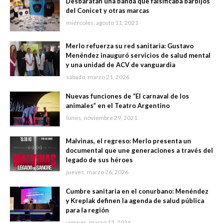
Desbaratan una banda que falsificaba barbijos
del Conicet y otras marcas
miércoles, agosto 11, 2021
Merlo refuerza su red sanitaria: Gustavo
Menéndez inauguró servicios de salud mental
y una unidad de ACV de vanguardia
sábado, marzo 21, 2026
Nuevas funciones de “El carnaval de los
animales” en el Teatro Argentino
lunes, noviembre 29, 2021
Malvinas, el regreso: Merlo presenta un
documental que une generaciones a través del
legado de sus héroes
jueves, marzo 26, 2026
Cumbre sanitaria en el conurbano: Menéndez
y Kreplak definen la agenda de salud pública
para la región
viernes, marzo 13, 2026