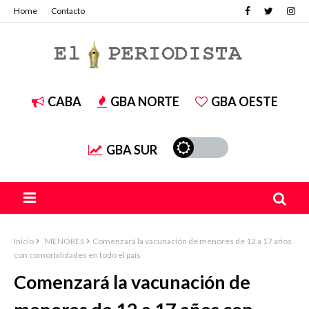
Home
Contacto
CABA
GBA NORTE
GBA OESTE
GBA SUR
Inicio
´MENORES
Comenzará la vacunación de menores de 12 a 17 años
con comorbilidades en todo el país
Comenzará la vacunación de