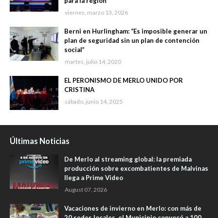
para la región
viernes, marzo 13, 2026
Berni en Hurlingham: “Es imposible generar un
plan de seguridad sin un plan de contención
social”
martes, julio 14, 2020
EL PERONISMO DE MERLO UNIDO POR
CRISTINA
sábado, junio 14, 2025
Últimas Noticias
De Merlo al streaming global: la premiada
producción sobre excombatientes de Malvinas
llega a Prime Video
August 07, 2026
Vacaciones de invierno en Merlo: con más de
20 sedes locales, el Municipio convocó a 100