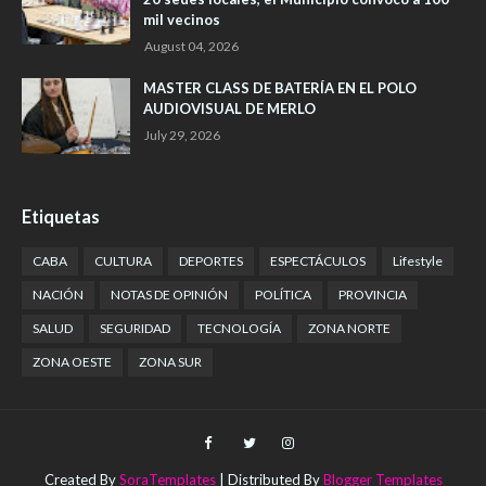
mil vecinos
August 04, 2026
MASTER CLASS DE BATERÍA EN EL POLO
AUDIOVISUAL DE MERLO
July 29, 2026
Etiquetas
CABA
CULTURA
DEPORTES
ESPECTÁCULOS
Lifestyle
NACIÓN
NOTAS DE OPINIÓN
POLÍTICA
PROVINCIA
SALUD
SEGURIDAD
TECNOLOGÍA
ZONA NORTE
ZONA OESTE
ZONA SUR
Created By
SoraTemplates
| Distributed By
Blogger Templates