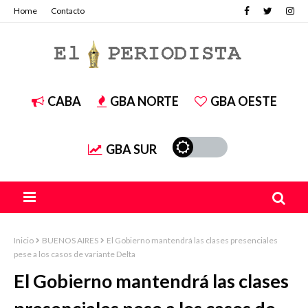
Home
Contacto
CABA
GBA NORTE
GBA OESTE
GBA SUR
Inicio
BUENOS AIRES
El Gobierno mantendrá las clases presenciales
pese a los casos de variante Delta
El Gobierno mantendrá las clases