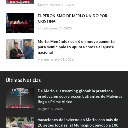
jueves, marzo 26, 2026
EL PERONISMO DE MERLO UNIDO POR
CRISTINA
sábado, junio 14, 2025
Merlo: Menéndez cerró un nuevo aumento
para municipales y apunta contra el ajuste
nacional
viernes, mayo 01, 2026
Últimas Noticias
De Merlo al streaming global: la premiada
producción sobre excombatientes de Malvinas
llega a Prime Video
August 07, 2026
Vacaciones de invierno en Merlo: con más de
20 sedes locales, el Municipio convocó a 100