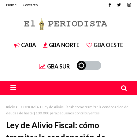
Home
Contacto
CABA
GBA NORTE
GBA OESTE
GBA SUR
Inicio
ECONOMÍA
Ley de Alivio Fiscal: cómo tramitar la condonación de
deudas de hasta $100.000 para pequeños contribuyentes
Ley de Alivio Fiscal: cómo