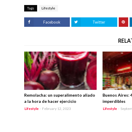
Tags
Lifestyle
Facebook
Twitter
RELA
Remolacha: un superalimento aliado
Buenos Aires: 
a la hora de hacer ejercicio
imperdibles
Lifestyle
-
February 12, 2023
Lifestyle
-
Septem