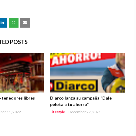
TED POSTS
4 tenedores libres
Diarco lanza su campaña “Dale
pelota a tu ahorro”
ber 11, 2022
Lifestyle
-
December 27, 2021