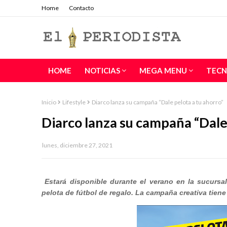
Home
Contacto
HOME
NOTICIAS
MEGA MENU
TECN
Inicio
Lifestyle
Diarco lanza su campaña “Dale pelota a tu ahorro”
Diarco lanza su campaña “Dale 
lunes, diciembre 27, 2021
Estará disponible durante el verano en la sucursa
pelota de fútbol de regalo. La campaña creativa tie