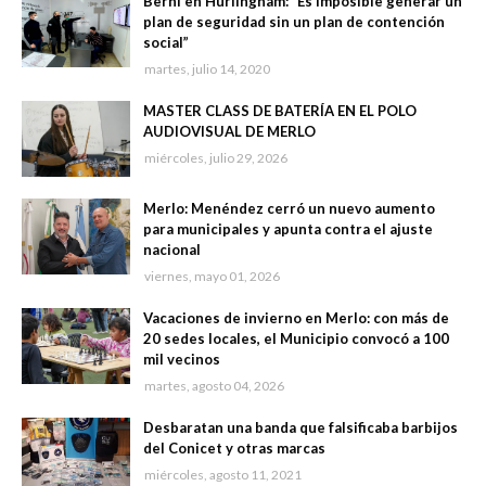
Berni en Hurlingham: “Es imposible generar un
plan de seguridad sin un plan de contención
social”
martes, julio 14, 2020
MASTER CLASS DE BATERÍA EN EL POLO
AUDIOVISUAL DE MERLO
miércoles, julio 29, 2026
Merlo: Menéndez cerró un nuevo aumento
para municipales y apunta contra el ajuste
nacional
viernes, mayo 01, 2026
Vacaciones de invierno en Merlo: con más de
20 sedes locales, el Municipio convocó a 100
mil vecinos
martes, agosto 04, 2026
Desbaratan una banda que falsificaba barbijos
del Conicet y otras marcas
miércoles, agosto 11, 2021