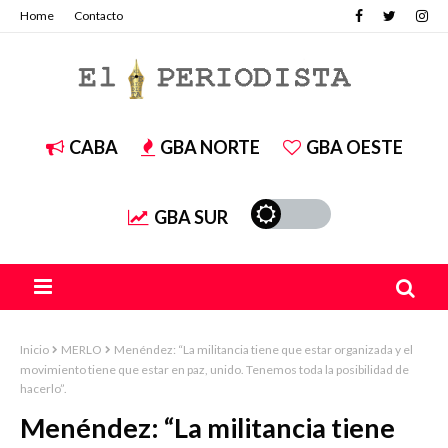
Home
Contacto
CABA
GBA NORTE
GBA OESTE
GBA SUR
Inicio
MERLO
Menéndez: “La militancia tiene que estar organizada y el
movimiento tiene que estar en paz, unido. Tenemos toda la posibilidad de
hacerlo”.
Menéndez: “La militancia tiene