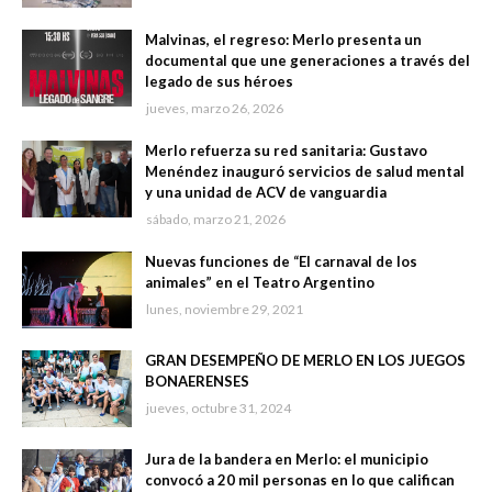
Malvinas, el regreso: Merlo presenta un
documental que une generaciones a través del
legado de sus héroes
jueves, marzo 26, 2026
Merlo refuerza su red sanitaria: Gustavo
Menéndez inauguró servicios de salud mental
y una unidad de ACV de vanguardia
sábado, marzo 21, 2026
Nuevas funciones de “El carnaval de los
animales” en el Teatro Argentino
lunes, noviembre 29, 2021
GRAN DESEMPEÑO DE MERLO EN LOS JUEGOS
BONAERENSES
jueves, octubre 31, 2024
Jura de la bandera en Merlo: el municipio
convocó a 20 mil personas en lo que califican