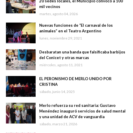
20 sedes locales, el Municipio convocó a 100
mil vecinos
martes, agosto 04, 2026
Nuevas funciones de “El carnaval de los
animales” en el Teatro Argentino
lunes, noviembre 29, 2021
Desbaratan una banda que falsificaba barbijos
del Conicet y otras marcas
miércoles, agosto 11, 2021
EL PERONISMO DE MERLO UNIDO POR
CRISTINA
sábado, junio 14, 2025
Merlo refuerza su red sanitaria: Gustavo
Menéndez inauguró servicios de salud mental
y una unidad de ACV de vanguardia
sábado, marzo 21, 2026