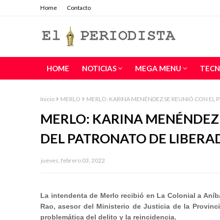
Home
Contacto
HOME
NOTICIAS
MEGA MENU
TECN
Inicio
MERLO
MERLO: KARINA MENÉNDEZ SE REUNIÓ CON EL P
MERLO: KARINA MENÉNDEZ 
DEL PATRONATO DE LIBERA
jueves, febrero 03, 2022
La intendenta de Merlo recibió en La Colonial a Aníb
Rao, asesor del Ministerio de Justicia de la Provinc
problemática del delito y la reincidencia.