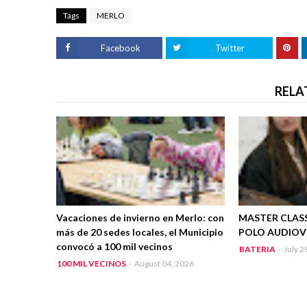
Tags
MERLO
Facebook
Twitter
RELA
Vacaciones de invierno en Merlo: con
MASTER CLASS
más de 20 sedes locales, el Municipio
POLO AUDIOV
convocó a 100 mil vecinos
BATERIA
-
July 2
100 MIL VECINOS
-
August 04, 2026