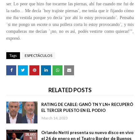
ser. Lo peor que hizo fue tocarme las piernas, ahí fue cuando me fui de
la radio... Me decía ´hoy trajiste piernas´, me tenía que ir fijando cómo
me iba vestida porque yo decía ´por ahí lo estoy provocando´. Pensaba
´si me pongo un escote o una pollera corta lo estoy provocando´, y mis
compañeras me decían ´¡no, no es así, podés vestirte como quieras!'",
expresó.
Tags
ESPECTÁCULOS
RELATED POSTS
RATING DE CABLE: GANÓ TN Y LN+ RECUPERÓ
EL TERCER PUESTO EN EL PODIO
March 14, 2023
Orlando Netti presenta su nuevo disco en vivo
el 26 de enero en el Teatro Border de Buenos