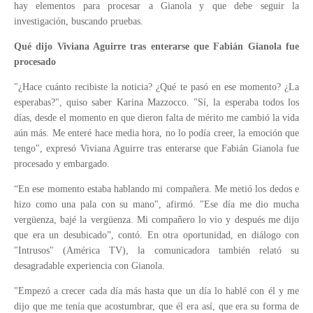
hay elementos para procesar a Gianola y que debe seguir la
investigación, buscando pruebas.
Qué dijo Viviana Aguirre tras enterarse que Fabián Gianola fue
procesado
"¿Hace cuánto recibiste la noticia? ¿Qué te pasó en ese momento? ¿La
esperabas?", quiso saber Karina Mazzocco. "Sí, la esperaba todos los
días, desde el momento en que dieron falta de mérito me cambió la vida
aún más. Me enteré hace media hora, no lo podía creer, la emoción que
tengo", expresó Viviana Aguirre tras enterarse que Fabián Gianola fue
procesado y embargado.
“En ese momento estaba hablando mi compañera. Me metió los dedos e
hizo como una pala con su mano", afirmó. "Ese día me dio mucha
vergüenza, bajé la vergüenza. Mi compañero lo vio y después me dijo
que era un desubicado”, contó. En otra oportunidad, en diálogo con
"Intrusos" (América TV), la comunicadora también relató su
desagradable experiencia con Gianola.
"Empezó a crecer cada día más hasta que un día lo hablé con él y me
dijo que me tenía que acostumbrar, que él era así, que era su forma de