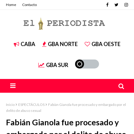
Home
Contacto
CABA
GBA NORTE
GBA OESTE
GBA SUR
Inicio
ESPECTÁCULOS
Fabián Gianola fue procesado y embargado por el
delito de abuso sexual
Fabián Gianola fue procesado y