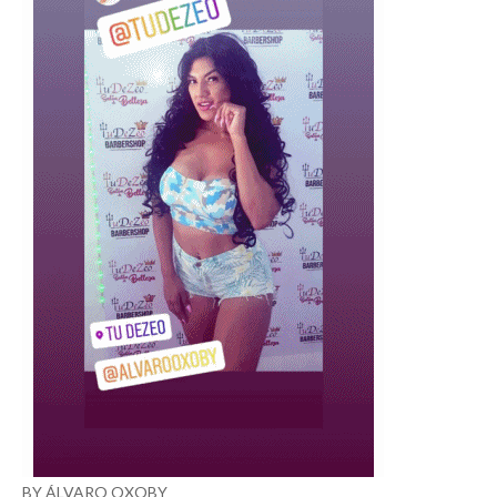
BY ÁLVARO OXOBY