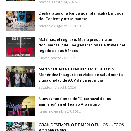
martes, agosto 04, 2026
Desbaratan una banda que falsificaba barbijos
del Conicet y otras marcas
miércoles, agosto 11, 2021
Malvinas, el regreso: Merlo presenta un
documental que une generaciones a través del
legado de sus héroes
jueves, marzo 26, 2026
Merlo refuerza su red sanitaria: Gustavo
Menéndez inauguró servicios de salud mental
y una unidad de ACV de vanguardia
sábado, marzo 21, 2026
Nuevas funciones de “El carnaval de los
animales” en el Teatro Argentino
lunes, noviembre 29, 2021
GRAN DESEMPEÑO DE MERLO EN LOS JUEGOS
BONAERENSES