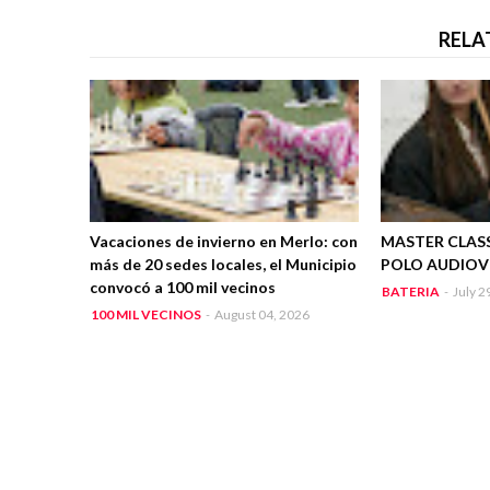
RELA
Vacaciones de invierno en Merlo: con
MASTER CLASS
más de 20 sedes locales, el Municipio
POLO AUDIOV
convocó a 100 mil vecinos
BATERIA
-
July 2
100 MIL VECINOS
-
August 04, 2026