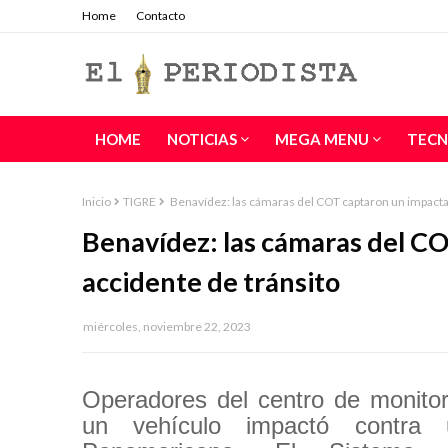
Home
Contacto
HOME
NOTICIAS
MEGA MENU
TECN
Inicio
TIGRE
Benavídez: las cámaras del COT captaron un impacta
Benavídez: las cámaras del C
accidente de tránsito
miércoles, noviembre 22, 2023
Operadores del centro de monitor
un vehículo impactó contra 