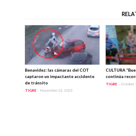
RELA
Benavídez: las cámaras del COT
CULTURA “Buen
captaron un impactante accidente
continúa recor
de tránsito
TIGRE
-
October 
TIGRE
-
November 22, 2023