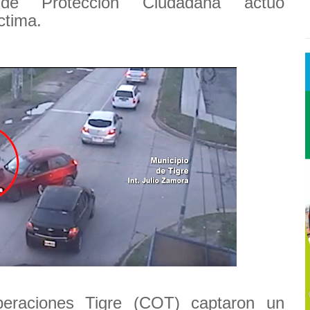
de Protección Ciudadana actuó
ctima.
eraciones Tigre (COT) captaron un