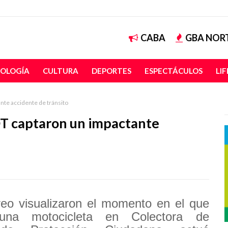
CABA
GBA NOR
OLOGÍA
CULTURA
DEPORTES
ESPECTÁCULOS
LI
nte accidente de tránsito
OT captaron un impactante
eo visualizaron el momento en el que
una motocicleta en Colectora de