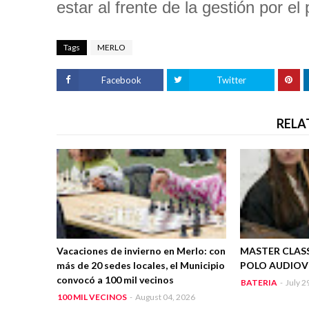
estar al frente de la gestión por e
Tags
MERLO
Facebook
Twitter
RELA
Vacaciones de invierno en Merlo: con
MASTER CLASS
más de 20 sedes locales, el Municipio
POLO AUDIOV
convocó a 100 mil vecinos
BATERIA
-
July 2
100 MIL VECINOS
-
August 04, 2026