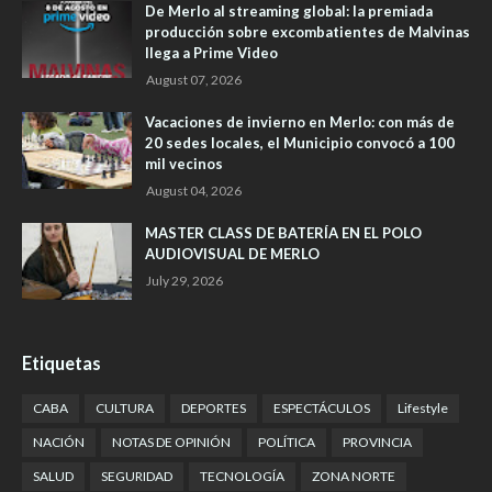
De Merlo al streaming global: la premiada
producción sobre excombatientes de Malvinas
llega a Prime Video
August 07, 2026
Vacaciones de invierno en Merlo: con más de
20 sedes locales, el Municipio convocó a 100
mil vecinos
August 04, 2026
MASTER CLASS DE BATERÍA EN EL POLO
AUDIOVISUAL DE MERLO
July 29, 2026
Etiquetas
CABA
CULTURA
DEPORTES
ESPECTÁCULOS
Lifestyle
NACIÓN
NOTAS DE OPINIÓN
POLÍTICA
PROVINCIA
SALUD
SEGURIDAD
TECNOLOGÍA
ZONA NORTE