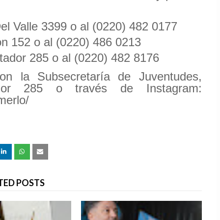
l Valle 3399 o al (0220) 482 0177
ón 152 o al (0220) 486 0213
tador 285 o al (0220) 482 8176
n la Subsecretaría de Juventudes,
dor 285 o través de Instagram:
erlo/
TED POSTS