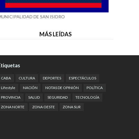
MUNICIPALIDAD DE SAN ISIDRO
MÁS LEÍDAS
Etiquetas
CABA
CULTURA
DEPORTES
ESPECTÁCULOS
Lifestyle
NACIÓN
NOTAS DE OPINIÓN
POLÍTICA
PROVINCIA
SALUD
SEGURIDAD
TECNOLOGÍA
ZONA NORTE
ZONA OESTE
ZONA SUR