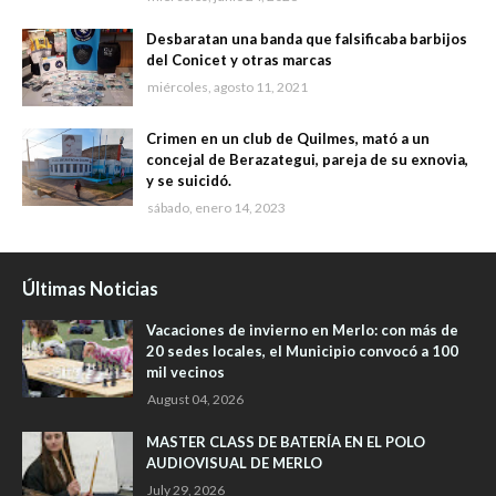
Desbaratan una banda que falsificaba barbijos
del Conicet y otras marcas
miércoles, agosto 11, 2021
Crimen en un club de Quilmes, mató a un
concejal de Berazategui, pareja de su exnovia,
y se suicidó.
sábado, enero 14, 2023
Últimas Noticias
Vacaciones de invierno en Merlo: con más de
20 sedes locales, el Municipio convocó a 100
mil vecinos
August 04, 2026
MASTER CLASS DE BATERÍA EN EL POLO
AUDIOVISUAL DE MERLO
July 29, 2026