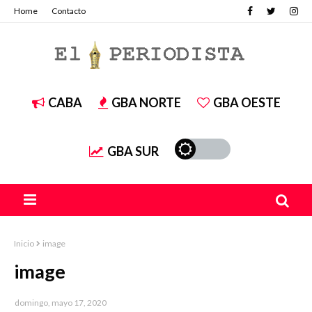
Home
Contacto
CABA
GBA NORTE
GBA OESTE
GBA SUR
Inicio
image
image
domingo, mayo 17, 2020