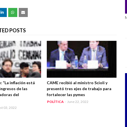
TED POSTS
 “La inflación está
CAME recibió al ministro Scioli y
ingresos de las
presentó tres ejes de trabajo para
adoras del
fortalecer las pymes
POLÍTICA
-
June 22, 2022
st 03, 2022