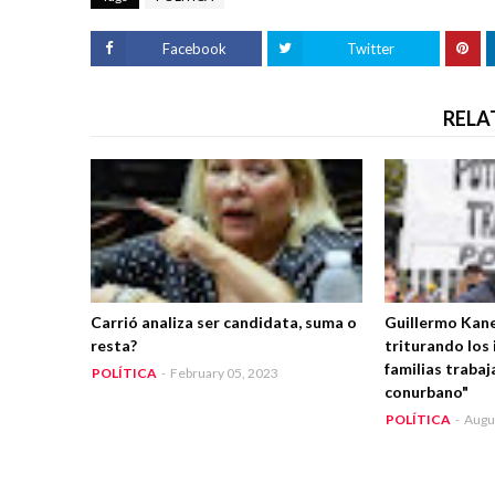
Facebook
Twitter
RELA
Carrió analiza ser candidata, suma o
Guillermo Kane:
resta?
triturando los 
familias trabaj
POLÍTICA
-
February 05, 2023
conurbano"
POLÍTICA
-
Augu