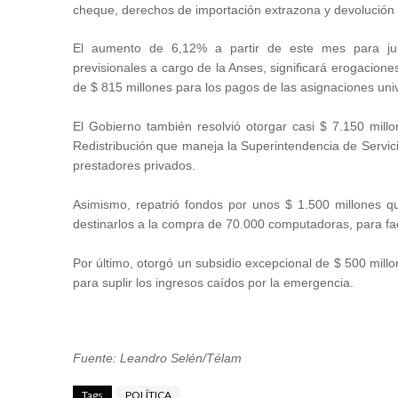
cheque, derechos de importación extrazona y devolución d
El aumento de 6,12% a partir de este mes para jub
previsionales a cargo de la Anses, significará erogacione
de $ 815 millones para los pagos de las asignaciones un
El Gobierno también resolvió otorgar casi $ 7.150 mill
Redistribución que maneja la Superintendencia de Servic
prestadores privados.
Asimismo, repatrió fondos por unos $ 1.500 millones q
destinarlos a la compra de 70.000 computadoras, para facil
Por último, otorgó un subsidio excepcional de $ 500 mill
para suplir los ingresos caídos por la emergencia.
Fuente: Leandro Selén/Télam
Tags
POLÍTICA