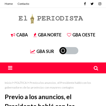
Home
Contacto
CABA
GBA NORTE
GBA OESTE
GBA SUR
Inicio
POLÍTICA
Previo a los anuncios, el Presidente habló con los
gobernadores de las provincias con mayores contagios
Previo a los anuncios, el