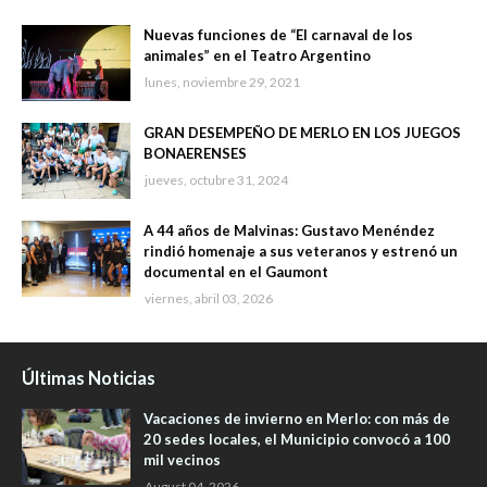
Nuevas funciones de “El carnaval de los
animales” en el Teatro Argentino
lunes, noviembre 29, 2021
GRAN DESEMPEÑO DE MERLO EN LOS JUEGOS
BONAERENSES
jueves, octubre 31, 2024
A 44 años de Malvinas: Gustavo Menéndez
rindió homenaje a sus veteranos y estrenó un
documental en el Gaumont
viernes, abril 03, 2026
Últimas Noticias
Vacaciones de invierno en Merlo: con más de
20 sedes locales, el Municipio convocó a 100
mil vecinos
August 04, 2026