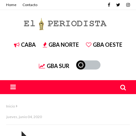
Home
Contacto
CABA
GBA NORTE
GBA OESTE
GBA SUR
Inicio
jueves, junio 04, 2020