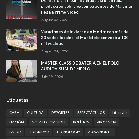
De Merlo al streaming global: la premiada
producción sobre excombatientes de Malvinas
llega a Prime Video
August 07, 2026
Vacaciones de invierno en Merlo: con más de
20 sedes locales, el Municipio convocó a 100
mil vecinos
August 04, 2026
MASTER CLASS DE BATERÍA EN EL POLO
AUDIOVISUAL DE MERLO
July 29, 2026
Etiquetas
CABA
CULTURA
DEPORTES
ESPECTÁCULOS
Lifestyle
NACIÓN
NOTAS DE OPINIÓN
POLÍTICA
PROVINCIA
SALUD
SEGURIDAD
TECNOLOGÍA
ZONA NORTE