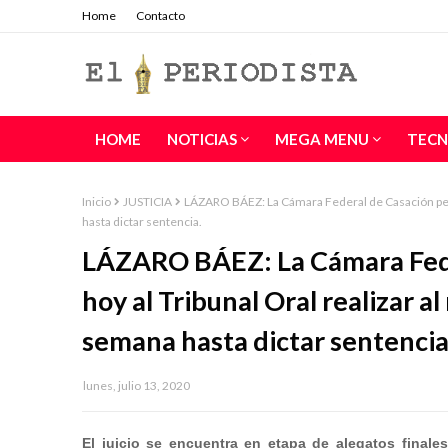
Home
Contacto
HOME
NOTICIAS
MEGA MENU
TECN
Inicio
JUSTICIA
LÁZARO BÁEZ: La Cámara Federal de Casación pena
hasta dictar sentencia.
LÁZARO BÁEZ: La Cámara Fede
hoy al Tribunal Oral realizar a
semana hasta dictar sentencia
lunes, julio 13, 2020
El juicio se encuentra en etapa de alegatos finale