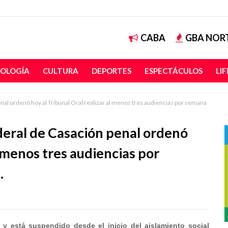
CABA
GBA NOR
OLOGÍA
CULTURA
DEPORTES
ESPECTÁCULOS
LI
l ordenó hoy al Tribunal Oral realizar al menos tres audiencias por semana
ral de Casación penal ordenó
l menos tres audiencias por
.
s y está suspendido desde el inicio del aislamiento social