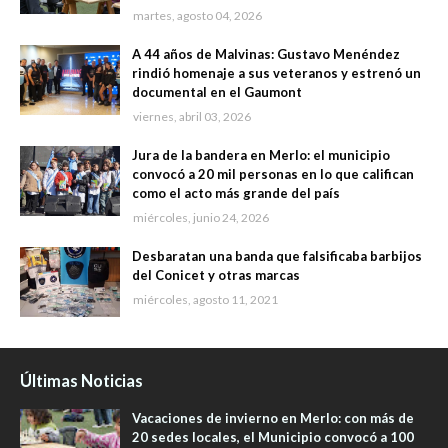
martes, agosto 04, 2026
A 44 años de Malvinas: Gustavo Menéndez
rindió homenaje a sus veteranos y estrenó un
documental en el Gaumont
viernes, abril 03, 2026
Jura de la bandera en Merlo: el municipio
convocó a 20 mil personas en lo que califican
como el acto más grande del país
miércoles, junio 24, 2026
Desbaratan una banda que falsificaba barbijos
del Conicet y otras marcas
miércoles, agosto 11, 2021
Últimas Noticias
Vacaciones de invierno en Merlo: con más de
20 sedes locales, el Municipio convocó a 100