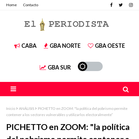
Home
Contacto
CABA
GBA NORTE
GBA OESTE
GBA SUR
Inicio
ANÁLISIS
PICHETTO en ZOOM: "la política del pobrismo permite
contener a los sectores vulnerables y utilizarlos electoralmente”
PICHETTO en ZOOM: "la política