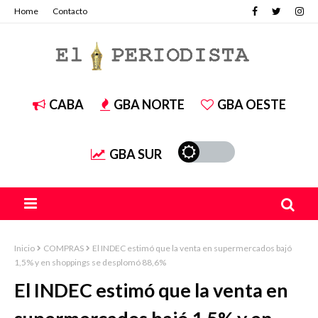
Home
Contacto
CABA
GBA NORTE
GBA OESTE
GBA SUR
Inicio
COMPRAS
El INDEC estimó que la venta en supermercados bajó
1,5% y en shoppings se desplomó 88,6%
El INDEC estimó que la venta en