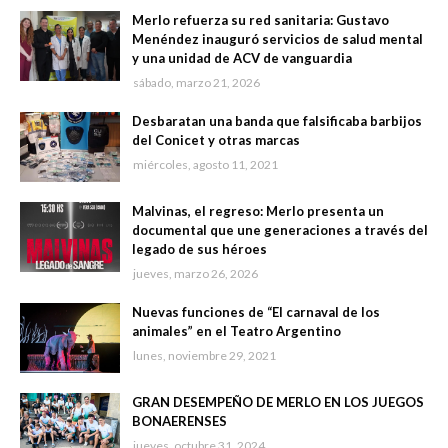
Merlo refuerza su red sanitaria: Gustavo
Menéndez inauguró servicios de salud mental
y una unidad de ACV de vanguardia
sábado, marzo 21, 2026
Desbaratan una banda que falsificaba barbijos
del Conicet y otras marcas
miércoles, agosto 11, 2021
Malvinas, el regreso: Merlo presenta un
documental que une generaciones a través del
legado de sus héroes
jueves, marzo 26, 2026
Nuevas funciones de “El carnaval de los
animales” en el Teatro Argentino
lunes, noviembre 29, 2021
GRAN DESEMPEÑO DE MERLO EN LOS JUEGOS
BONAERENSES
jueves, octubre 31, 2024