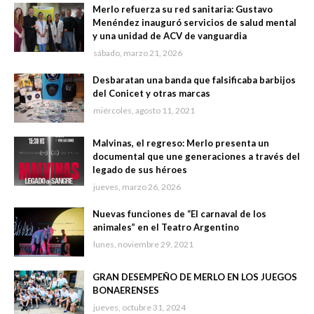
Merlo refuerza su red sanitaria: Gustavo
Menéndez inauguró servicios de salud mental
y una unidad de ACV de vanguardia
sábado, marzo 21, 2026
Desbaratan una banda que falsificaba barbijos
del Conicet y otras marcas
miércoles, agosto 11, 2021
Malvinas, el regreso: Merlo presenta un
documental que une generaciones a través del
legado de sus héroes
jueves, marzo 26, 2026
Nuevas funciones de “El carnaval de los
animales” en el Teatro Argentino
lunes, noviembre 29, 2021
GRAN DESEMPEÑO DE MERLO EN LOS JUEGOS
BONAERENSES
jueves, octubre 31, 2024