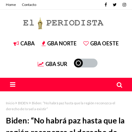
Home
Contacto
CABA
GBA NORTE
GBA OESTE
GBA SUR
Inicio
BIDEN
Biden: “No habrá paz hasta que la región reconozca el
derecho de Israel a existir”
Biden: “No habrá paz hasta que la