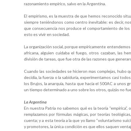
razonamiento empírico, salvo en la Argentina.
El empirismo, es la muestra de que hemos reconocido situa
siempre teniéndonos como centro inevitable: es decir, no
que consecuencia nos produce el comportamiento de los otr
esto es vivir en sociedad.
La organización social, porque empíricamente entendemos q
africana, alguien cuidaba el fuego, otros cazaban, las he
división de tareas, que fue otra de las razones que generaro
Cuando las sociedades se hicieron mas complejas, hubo que
decidía, la fuerza o la sabiduría, experimentamos casi tod
los Brujos, la anarquía, hasta que hacia el 500AC a unos gr
un tiempo determinado a uno sobre los otros, quizás no fue
La Argentina
En nuestra Patria no sabemos qué es la teoría “empírica”, o
remplazamos por fórmulas mágicas, por teorías teológicas,
cuenta; y a esta teoría a la que yo llamo “voluntarismo sui
y promotores, la única condición es que ellos saquen ventaj