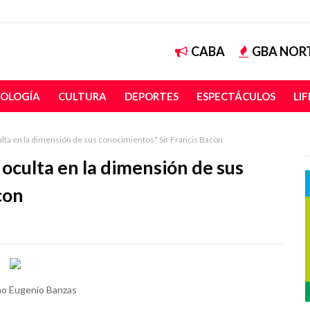
CABA
GBA NOR
OLOGÍA
CULTURA
DEPORTES
ESPECTÁCULOS
LI
ulta en la dimensión de sus conocimientos" Sir Francis Bacon
oculta en la dimensión de sus
con
rmo Eugenio Banzas