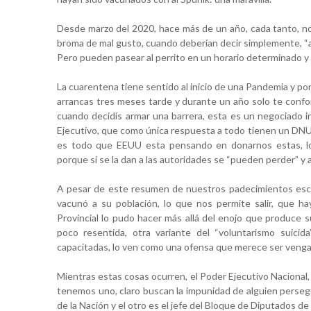
Desde marzo del 2020, hace más de un año, cada tanto, n
broma de mal gusto, cuando deberían decir simplemente, “aq
Pero pueden pasear al perrito en un horario determinado y 
La cuarentena tiene sentido al inicio de una Pandemia y poni
arrancas tres meses tarde y durante un año solo te conform
cuando decidís armar una barrera, esta es un negociado 
Ejecutivo, que como única respuesta a todo tienen un DNU,
porque si se la dan a las autoridades se “pueden perder” y
A pesar de este resumen de nuestros padecimientos escri
vacunó a su población, lo que nos permite salir, que hay
Provincial lo pudo hacer más allá del enojo que produce s
poco resentida, otra variante del “voluntarismo suici
capacitadas, lo ven como una ofensa que merece ser vengad
Mientras estas cosas ocurren, el Poder Ejecutivo Nacional
tenemos uno, claro buscan la impunidad de alguien persegui
de la Nación y el otro es el jefe del Bloque de Diputados de 