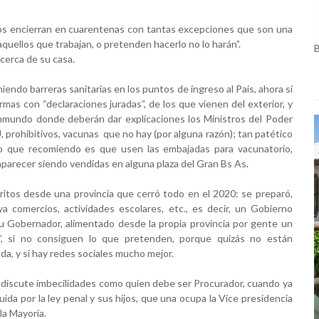
os encierran en cuarentenas con tantas excepciones que son una 
uellos que trabajan, o pretenden hacerlo no lo harán”.
cerca de su casa.
endo barreras sanitarias en los puntos de ingreso al Pais, ahora si 
as con “declaraciones juradas”, de los que vienen del exterior, y 
inmundo donde deberán dar explicaciones los Ministros del Poder
 prohibitivos, vacunas 
que no hay (por alguna razón); tan patético 
es todo que EEUU esta pensando en donarnos estas, lo que recomiendo es que usen las embajadas para vacunatorio, 
 aparecer siendo vendidas en alguna plaza del Gran Bs As.
tos desde una provincia que cerró todo en el 2020: se preparó, 
a comercios, actividades escolares, etc., es decir, un Gobierno 
u Gobernador, alimentado desde la propia provincia por gente un 
da”, si no consiguen lo que pretenden, porque quizás no están
a, y si hay redes sociales mucho mejor.
, discute imbecilidades como quien debe ser Procurador, cuando ya 
da por la ley penal y sus hijos, que una ocupa la Vice presidencia 
la Mayoría.