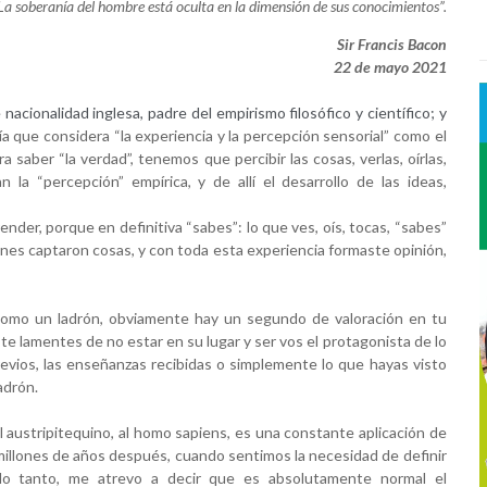
La soberanía del hombre está oculta en la dimensión de sus conocimientos”.
Sir Francis Bacon
22 de mayo 2021
 nacionalidad inglesa, padre del empirismo filosófico y científico; y 
ía que considera “la experiencia y la percepción sensorial” como el 
 saber “la verdad”, tenemos que percibir las cosas, verlas, oírlas, 
 la “percepción” empírica, y de allí el desarrollo de las ideas, 
render, porque en definitiva “sabes”: lo que ves, oís, tocas, “sabes” 
es captaron cosas, y con toda esta experiencia formaste opinión, 
como un ladrón, obviamente hay un segundo de valoración en tu 
te lamentes de no estar en su lugar y ser vos el protagonista de lo 
evios, las enseñanzas recibidas o simplemente lo que hayas visto 
adrón.
l austripitequino, al homo sapiens, es una constante aplicación de 
 millones de años después, cuando sentimos la necesidad de definir 
lo tanto, me atrevo a decir que es absolutamente normal el 