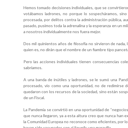
Hemos tomado decisiones individuales, que se convirtieron
votábamos ladrones, no porque lo sospecháramos, sin
procesada, por delitos contra la administración pública, a
pasado, pusimos toda la adrenalina y la esperanza en un mila
a nosotros individualmente nos fuera mejor.
Dos mil quinientos años de filosofía no sirvieron de nada
quien es, no dirán que el nombre de un fiambre tipo pancet
Pero las acciones individuales tienen consecuencias colec
sabríamos.
A una banda de inútiles y ladrones, se le sumó una Pand
procesado, vio como una oportunidad, no de redimirse d
quedaron con los recursos de la sociedad, sino están sosp
de un Fiscal.
La Pandemia se convirtió en una oportunidad de “negocios”
que nunca llegaron, ya a esta altura creo que nunca han e
la Comunidad Europea no reconoce como eficientes, por lo 
hayan sido vacunados con al Spunik: una maravilla.