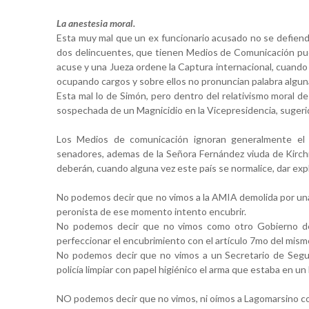
La anestesia moral.
Esta muy mal que un ex funcionario acusado no se defienda
dos delincuentes, que tienen Medios de Comunicación puest
acuse y una Jueza ordene la Captura internacional, cuando
ocupando cargos y sobre ellos no pronuncian palabra algun
Esta mal lo de Simón, pero dentro del relativismo moral d
sospechada de un Magnicidio en la Vicepresidencia, sugerid
Los Medios de comunicación ignoran generalmente el p
senadores, ademas de la Señora Fernández viuda de Kirchner
deberán, cuando alguna vez este país se normalice, dar exp
No podemos decir que no vimos a la AMIA demolida por una
peronista de ese momento intento encubrir.
No podemos decir que no vimos como otro Gobierno del
perfeccionar el encubrimiento con el artículo 7mo del mism
No podemos decir que no vimos a un Secretario de Seguri
policía limpiar con papel higiénico el arma que estaba en u
NO podemos decir que no vimos, ni oímos a Lagomarsino con