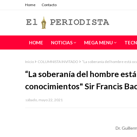
Home
Contacto
HOME
NOTICIAS
MEGA MENU
TECN
Inicio
COLUMNISTA INVITADO
“La soberanía del hombre está oc
“La soberanía del hombre está 
conocimientos" Sir Francis Ba
sábado, mayo 22, 2021
Dr. Guille