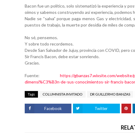
Bacon fue un político, solo sistematizó la experiencia y po
oímos y sabemos construyendo así experiencia, podemos 
Nadie se “salva” porque paga menos Gas y electricidad, si 
puestos de trabajo, la muerte por desidia de miles de comp
No sé, pensemos.
Y sobre todo recordemos.
Desde San Salvador de Jujuy, provincia con COVID, pero con
Sir Francis Bacon, debe estar sonriendo. 
Gracias.
Fuente: 
https://gbanzas7.wixsite.com/websit
dimensi%C3%B3n-de-sus-conocimientos-sir-francis-baco
Tags
COLUMNISTA INVITADO
DR GUILLERMO BANZAS
Facebook
Twitter
RELA