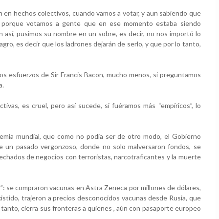
 en hechos colectivos, cuando vamos a votar, y aun sabiendo que 
o porque votamos a gente que en ese momento estaba siendo 
un así, pusimos su nombre en un sobre, es decir, no nos importó lo 
gro, es decir que los ladrones dejarán de serlo, y que por lo tanto, 
, los esfuerzos de Sir Francis Bacon, mucho menos, si preguntamos 
a.
tivas, es cruel, pero así sucede, si fuéramos más “empíricos”, lo 
emia mundial, que como no podía ser de otro modo, el Gobierno 
e un pasado vergonzoso, donde no solo malversaron fondos, se 
echados de negocios con terroristas, narcotraficantes y la muerte 
: se compraron vacunas en Astra Zeneca por millones de dólares, 
xistido, trajeron a precios desconocidos vacunas desde Rusia, que 
tanto, cierra sus fronteras a quienes , aún con pasaporte europeo 