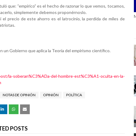
stuló que: “empírico” es el hecho de razonar lo que vemos, tocamos, 
hacerlo, simplemente debemos proponérnoslo.
el precio de este ahorro es el latrocinio, la perdida de miles de 
atriotas.
 un Gobierno que aplica la Teoría del empirismo científico. 
e/post/la-soberan%C3%ADa-del-hombre-est%C3%A1-oculta-en-la-
n
NOTAS DE OPINIÓN
OPINIÓN
POLÍTICA
TED POSTS