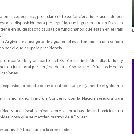
 en el expediente, pero claro este ex funcionario es acusado por 
os a disposición para perseguirlo, que lograron que un Fiscal lo 
 tiene en su despacho causas de funcionarios que están en el Pais 
a.
e la Arginina es una gota de agua en el mar, tenemos a una señora 
o por el que ocupa la presidencia.
rontuario de gran parte del Gabinete, incluidos diputados y 
 en juicio oral por ser jefa de una Asociación Ilícita, los Medios 
licaciones.
 explosión producto de un atentado que prolijamente el gobierno 
 mismo signo, firmó un Convenio con la Nación agresora para 
o
dad y una Fiscal caminar sobre las pruebas de un homicidio, un 
n bidet, cosa que se mezclen rastros de ADN, etc.
tar una historia que no la cree nadie.