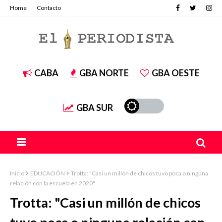
Home
Contacto
CABA
GBA NORTE
GBA OESTE
GBA SUR
Inicio
EDUCACIÓN
Trotta: "Casi un millón de chicos tuvo poca o ninguna
relación con la escuela en 2020"
Trotta: "Casi un millón de chicos